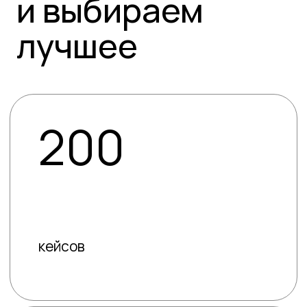
кейсов
467
статей
490