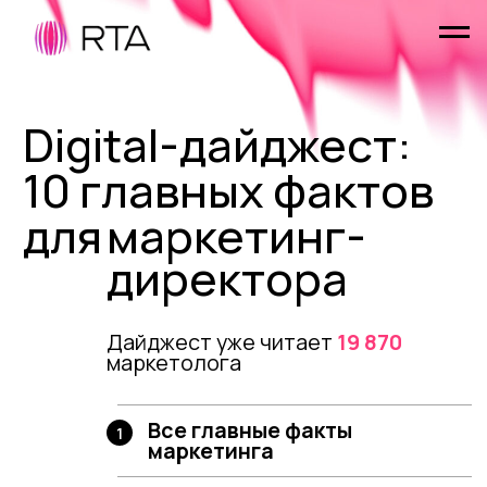
Digital-дайджест:
10 главных фактов
для
маркетинг-
марке
директора
дирек
Дайджест уже читает
19 870
маркетолога
Все главные факты
1
маркетинга
Всего за 15 минут
2
в месяц
1 раз в месяц у вас
3
на почте