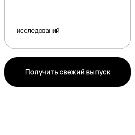
в новом
формате
Мы перевели
дайджесты в
Telegram-бот.
Быстрее, удобнее и всегда
под рукой.
Подписаться